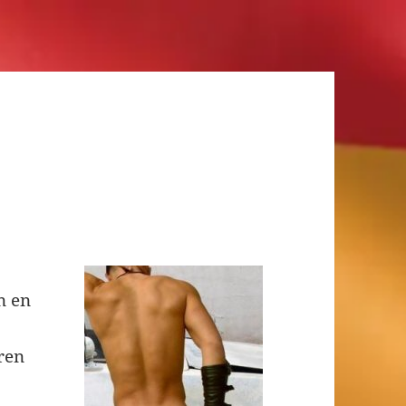
n en
ren