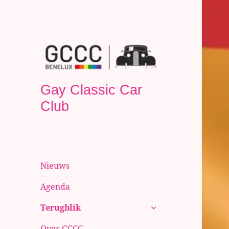
Gay Classic Car
Club
Nieuws
Agenda
submenu
Terugblik
uitvouwen
Over GCCC