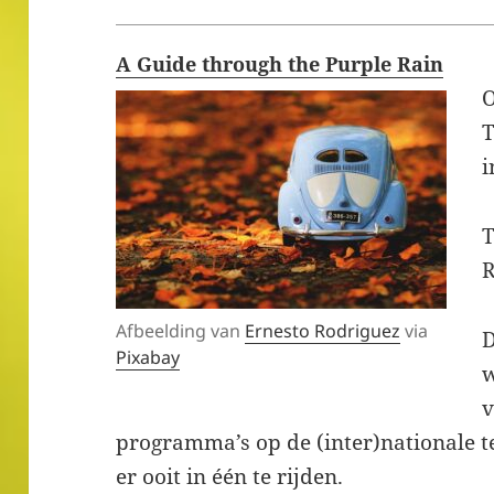
A Guide through the Purple Rain
T
i
T
R
Afbeelding van
Ernesto Rodriguez
via
D
Pixabay
w
v
programma’s op de (inter)nationale t
er ooit in één te rijden.