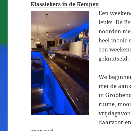
Klassiekers in de Kempen
Een weekend 
leuks. De Be
noorden nie
heel mooie 
een weekend
geknutseld.
We beginne
met de aank
in Grobbend
ruime, mooi
vrijdagavond
daarvoor en