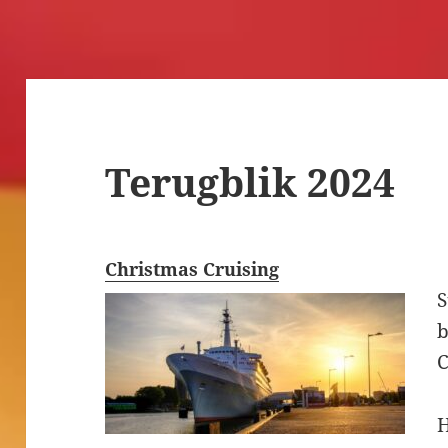
Terugblik 2024
Christmas Cruising
b
C
H