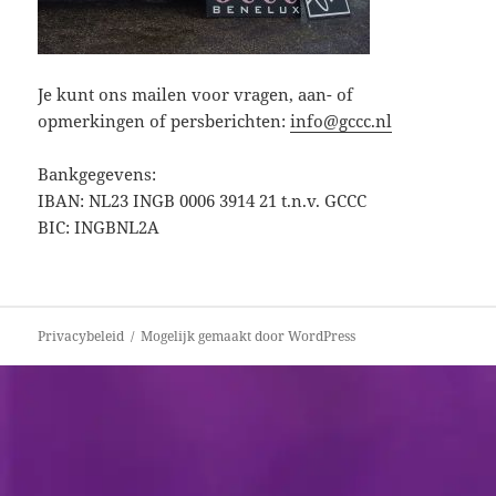
Je kunt ons mailen voor vragen, aan- of
opmerkingen of persberichten:
info@gccc.nl
Bankgegevens:
IBAN: NL23 INGB 0006 3914 21 t.n.v. GCCC
BIC: INGBNL2A
Bericht
Privacybeleid
Mogelijk gemaakt door WordPress
navigatie