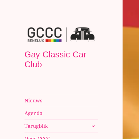
Gay Classic Car
Club
Nieuws
Agenda
submenu
Terugblik
uitvouwen
Over GCCC