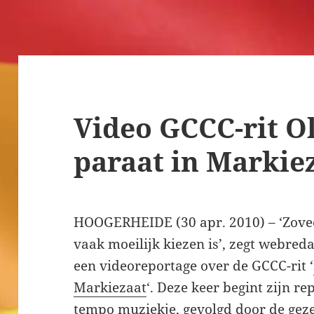
Video GCCC-rit O
paraat in Markie
HOOGERHEIDE (30 apr. 2010) – ‘Zovee
vaak moeilijk kiezen is’, zegt webred
een videoreportage over de GCCC-rit ‘
Markiezaat
‘. Deze keer begint zijn r
tempo muziekje, gevolgd door de geze