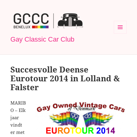
MENU
Gay Classic Car Club
EN
WIDGETS
Succesvolle Deense
Eurotour 2014 in Lolland &
Falster
MARIB
O – Elk
jaar
vindt
er met