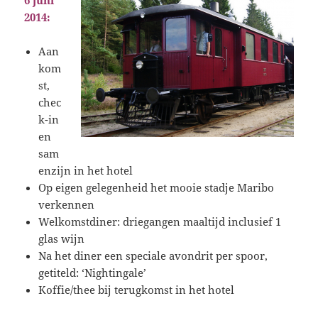
6 juni
2014:
Aan
kom
st,
chec
k-in
en
sam
enzijn in het hotel
Op eigen gelegenheid het mooie stadje Maribo
verkennen
Welkomstdiner: driegangen maaltijd inclusief 1
glas wijn
Na het diner een speciale avondrit per spoor,
getiteld: ‘Nightingale’
Koffie/thee bij terugkomst in het hotel