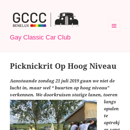
MENU
Gay Classic Car Club
EN
WIDGETS
Picknickrit Op Hoog Niveau
Aanstaande zondag 21 juli 2019 gaan we niet de
lucht in, maar wel “ buurten op hoog niveau”
verkennen. We doorkruisen statige lanen, toeren
langs
opulen
te
optrekj
es,verg