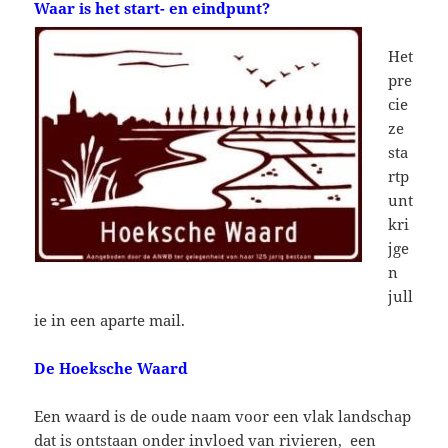
Waar is het start- en eindpunt?
Het
pre
cie
ze
sta
rtp
unt
kri
jge
n
jull
ie in een aparte mail.
De Hoeksche Waard
Een waard is de oude naam voor een vlak landschap
dat is ontstaan onder invloed van rivieren, een