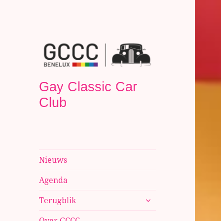
Gay Classic Car
Club
Nieuws
Agenda
submenu
Terugblik
uitvouwen
Over GCCC