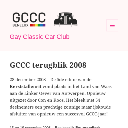
MENU
Gay Classic Car Club
EN
WIDGETS
GCCC terugblik 2008
28 december 2008 – De 5de editie van de
Kerststallenrit
vond plaats in het Land van Waas
aan de Linker Oever van Antwerpen. Opnieuw
uitgezet door Con en Koos. Het bleek met 54
deelnemers een prachtige zonnige maar ijskoude
afsluiter van opnieuw een succesvol GCCC-jaar!
15 en 16 november 2008 – Een heerlijk
Bourgondisch