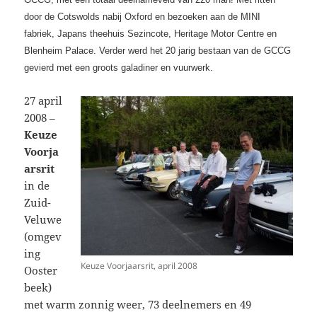
door de Cotswolds nabij Oxford en bezoeken aan de MINI
fabriek, Japans theehuis Sezincote, Heritage Motor Centre en
Blenheim Palace. Verder werd het 20 jarig bestaan van de GCCG
gevierd met een groots galadiner en vuurwerk.
27 april
2008 –
Keuze
Voorja
arsrit
in de
Zuid-
Veluwe
(omgev
ing
Keuze Voorjaarsrit, april 2008
Ooster
beek)
met warm zonnig weer, 73 deelnemers en 49