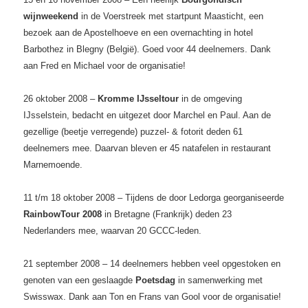
wijnweekend
in de Voerstreek met startpunt Maasticht, een
bezoek aan de Apostelhoeve en een overnachting in hotel
Barbothez in Blegny (België). Goed voor 44 deelnemers. Dank
aan Fred en Michael voor de organisatie!
26 oktober 2008 –
Kromme IJsseltour
in de omgeving
IJsselstein, bedacht en uitgezet door Marchel en Paul. Aan de
gezellige (beetje verregende) puzzel- & fotorit deden 61
deelnemers mee. Daarvan bleven er 45 natafelen in restaurant
Marnemoende.
11 t/m 18 oktober 2008 – Tijdens de door Ledorga georganiseerde
RainbowTour 2008
in Bretagne (Frankrijk) deden 23
Nederlanders mee, waarvan 20 GCCC-leden.
21 september 2008 – 14 deelnemers hebben veel opgestoken en
genoten van een geslaagde
Poetsdag
in samenwerking met
Swisswax. Dank aan Ton en Frans van Gool voor de organisatie!