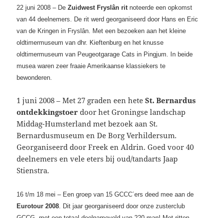
22 juni 2008 – De
Zuidwest Fryslân rit
noteerde een opkomst
van 44 deelnemers. De rit werd georganiseerd door Hans en Eric
van de Kringen in Fryslân. Met een bezoeken aan het kleine
oldtimermuseum van dhr. Kieftenburg en het knusse
oldtimermuseum van Peugeotgarage Cats in Pingjum. In beide
musea waren zeer fraaie Amerikaanse klassiekers te
bewonderen.
1 juni 2008 – Met 27 graden een hete
St.
Bernardus
ontdekkingstoer
door het Groningse landschap
Middag-Humsterland met bezoek aan St.
Bernardusmuseum en De Borg Verhildersum.
Georganiseerd door Freek en Aldrin. Goed voor 40
deelnemers en vele eters bij oud/tandarts Jaap
Stienstra.
16 t/m 18 mei – Een groep van 15 GCCC´ers deed mee aan de
Eurotour 2008
. Dit jaar georganiseerd door onze zusterclub
GCCG, met een totaal deelnameveld van 220 man! Met ritten