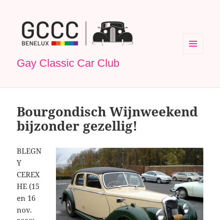
MENU
Gay Classic Car Club
EN
WIDGETS
Bourgondisch Wijnweekend
bijzonder gezellig!
BLEGN
Y
CEREX
HE (15
en 16
nov.