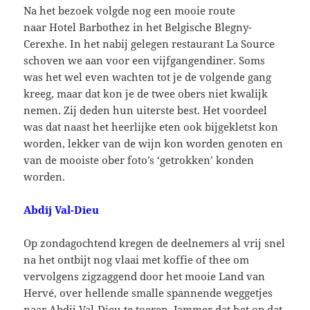
Na het bezoek volgde nog een mooie route
naar Hotel Barbothez in het Belgische Blegny-
Cerexhe. In het nabij gelegen restaurant La Source
schoven we aan voor een vijfgangendiner. Soms
was het wel even wachten tot je de volgende gang
kreeg, maar dat kon je de twee obers niet kwalijk
nemen. Zij deden hun uiterste best. Het voordeel
was dat naast het heerlijke eten ook bijgekletst kon
worden, lekker van de wijn kon worden genoten en
van de mooiste ober foto’s ‘getrokken’ konden
worden.
Abdij Val-Dieu
Op zondagochtend kregen de deelnemers al vrij snel
na het ontbijt nog vlaai met koffie of thee om
vervolgens zigzaggend door het mooie Land van
Hervé, over hellende smalle spannende weggetjes
naar Abdij Val-Dieu te toeren. Jammer dat het op dat