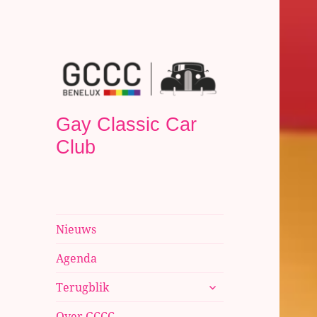
Gay Classic Car
Club
Nieuws
Agenda
submenu
Terugblik
uitvouwen
Over GCCC