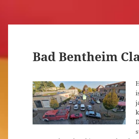
Bad Bentheim Cla
H
i
j
k
D
s