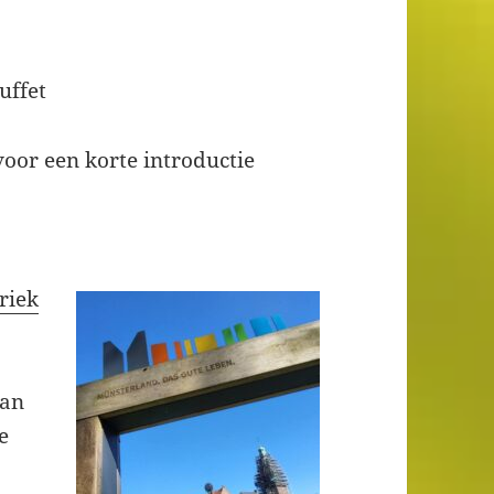
uffet
oor een korte introductie
briek
aan
e