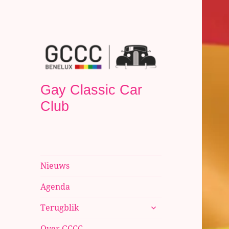
Gay Classic Car
Club
Nieuws
Agenda
submenu
Terugblik
uitvouwen
Over GCCC