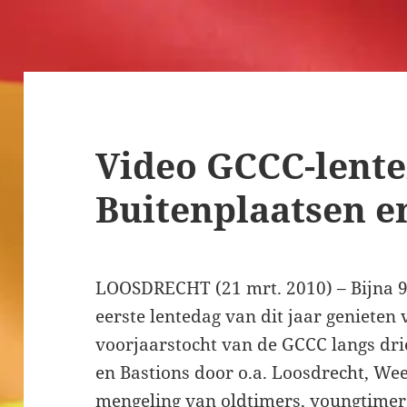
Video GCCC-lente
Buitenplaatsen e
LOOSDRECHT (21 mrt. 2010) – Bijna 
eerste lentedag van dit jaar genieten 
voorjaarstocht van de GCCC langs drie
en Bastions door o.a. Loosdrecht, We
mengeling van oldtimers, youngtimers 