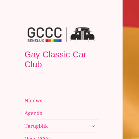
Gay Classic Car
Club
Nieuws
Agenda
submenu
Terugblik
uitvouwen
Over GCCC